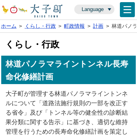
Language
ホーム
>
くらし・行政
>
町政情報
>
計画
>
林道パノ
くらし・行政
林道パノラマライントンネル長寿
命化修繕計画
大子町が管理する林道パノラマライントンネ
ルについて「道路法施行規則の一部を改正す
る省令」及び「トンネル等の健全性の診断結
果分類に関する告示」に基づき、適切な維持
管理を行うための長寿命化修繕計画を策定し