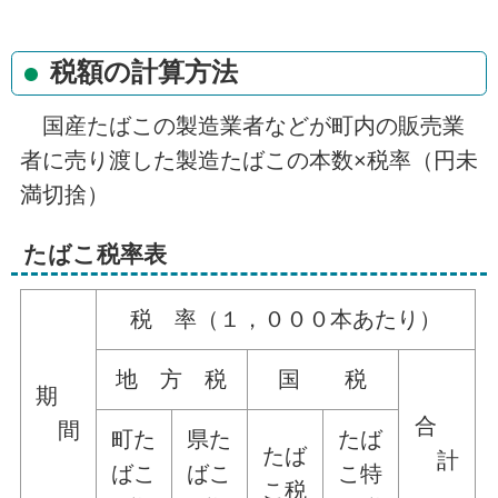
税額の計算方法
国産たばこの製造業者などが町内の販売業
者に売り渡した製造たばこの本数×税率（円未
満切捨）
たばこ税率表
税 率（１，０００本あたり）
地 方 税
国 税
期
合
間
町た
県た
たば
たば
計
ばこ
ばこ
こ特
こ税