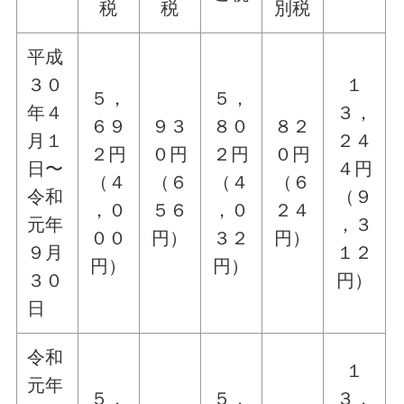
税
税
別税
平成
３０
１
５，
５，
年４
３，
６９
９３
８０
８２
月１
２４
２円
０円
２円
０円
日〜
４円
（４
（６
（４
（６
令和
（９
，０
５６
，０
２４
元年
，３
００
円）
３２
円）
９月
１２
円）
円）
３０
円）
日
令和
１
元年
５，
５，
３，