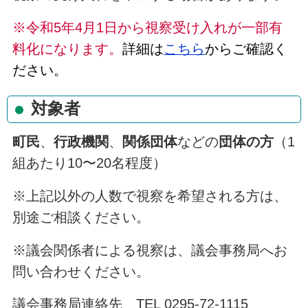
※令和5年4月1日から視察受け入れが一部有
料化になります。
詳細は
こちら
からご確認く
ださい。
対象者
町民
、
行政機関
、
関係団体
などの
団体の方
（1
組あたり10〜20名程度）
※上記以外の人数で視察を希望される方は、
別途ご相談ください。
※議会関係者による視察は、議会事務局へお
問い合わせください。
議会事務局連絡先 TEL 0295-72-1115