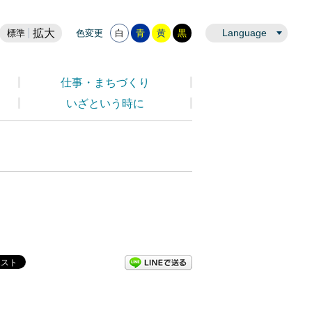
拡大
Language
標準
色変更
白
青
黄
黒
仕事・まちづくり
いざという時に
LINEで送る