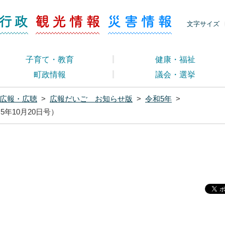
ージ くらし・行政
くらし・行政
観光情報
災害情報
文字サイズ
子育て・教育
健康・福祉
町政情報
議会・選挙
広報・広聴
>
広報だいご お知らせ版
>
令和5年
>
5年10月20日号）