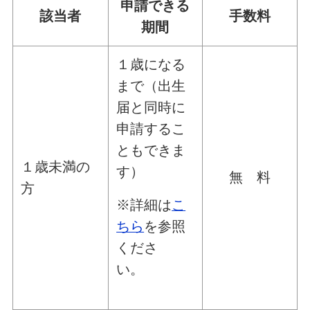
申請できる
該当者
手数料
期間
１歳になる
まで（出生
届と同時に
申請するこ
ともできま
１歳未満の
す）
無 料
方
※詳細は
こ
ちら
を参照
くださ
い。