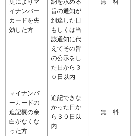
更によりマ
納を求める
無 料
イナンバー
旨の通知が
カードを失
到達した日
効した方
もしくは当
該通知に代
えてその旨
の公示をし
た日から３
０日以内
マイナンバ
追記できな
ーカードの
かった日か
追記欄の余
無 料
ら３０日以
白がなくな
内
った方