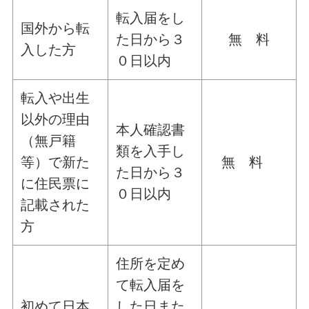
転入届をし
国外から転
た日から３
無 料
入した方
０日以内
転入や出生
以外の理由
本人確認書
（無戸籍
類を入手し
等）で新た
無 料
た日から３
に住民票に
０日以内
記載された
方
住所を定め
て転入届を
初めて日本
した日また