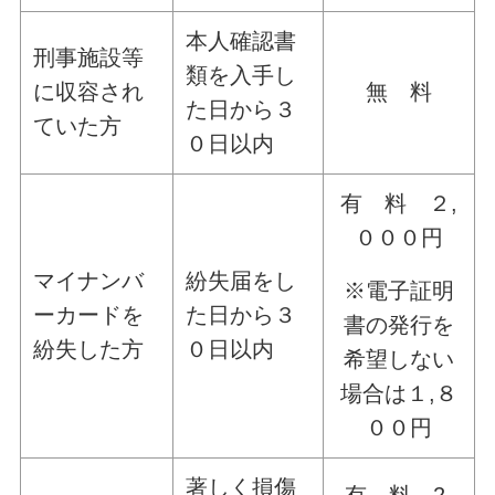
本人確認書
刑事施設等
類を入手し
に収容され
無 料
た日から３
ていた方
０日以内
有 料 ２,
０００円
マイナンバ
紛失届をし
※電子証明
ーカードを
た日から３
書の発行を
紛失した方
０日以内
希望しない
場合は１,８
００円
著しく損傷
有 料 2,