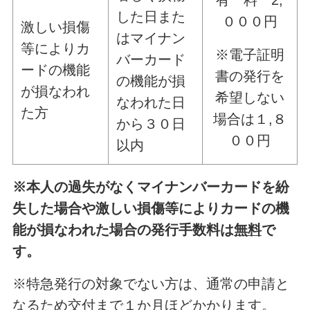
した日また
０００円
激しい損傷
はマイナン
等によりカ
※電子証明
バーカード
ードの機能
書の発行を
の機能が損
が損なわれ
希望しない
なわれた日
た方
場合は１,８
から３０日
００円
以内
※本人の過失がなくマイナンバーカードを紛
失した場合や激しい損傷等によりカードの機
能が損なわれた場合の発行手数料は
無料
で
す。
※特急発行の対象でない方は、通常の申請と
なるため交付まで１か月ほどかかります。