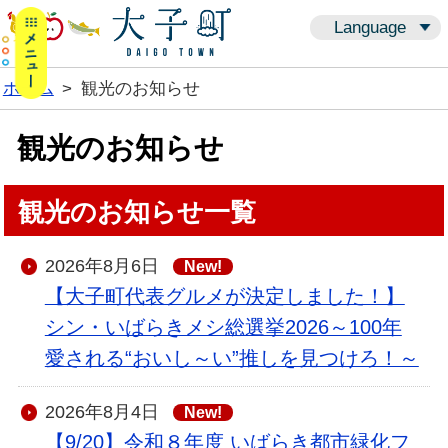
メニューボタン
Language
ホーム
>
観光のお知らせ
観光のお知らせ
観光のお知らせ一覧
2026年8月6日
New!
【大子町代表グルメが決定しました！】
シン・いばらきメシ総選挙2026～100年
愛される“おいし～い”推しを見つけろ！～
2026年8月4日
New!
【9/20】令和８年度 いばらき都市緑化フ