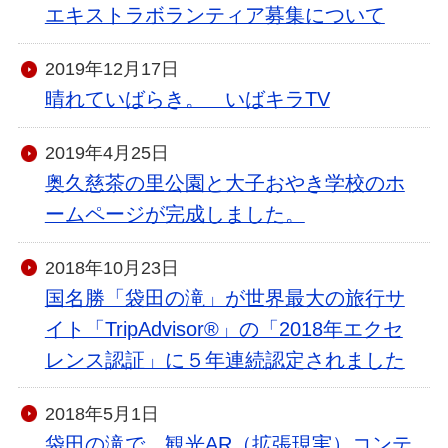
エキストラボランティア募集について
2019年12月17日
晴れていばらき。 いばキラTV
2019年4月25日
奥久慈茶の里公園と大子おやき学校のホ
ームページが完成しました。
2018年10月23日
国名勝「袋田の滝」が世界最大の旅行サ
イト「TripAdvisor®」の「2018年エクセ
レンス認証」に５年連続認定されました
2018年5月1日
袋田の滝で，観光AR（拡張現実）コンテ