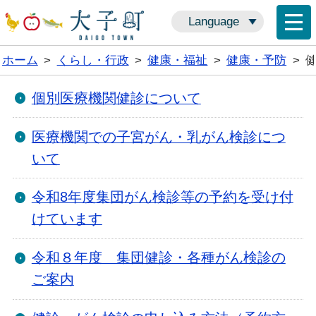
Language
ホーム
>
くらし・行政
>
健康・福祉
>
健康・予防
>
個別医療機関健診について
医療機関での子宮がん・乳がん検診につ
いて
令和8年度集団がん検診等の予約を受け付
けています
令和８年度 集団健診・各種がん検診の
ご案内