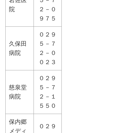
院
２－０
９７５
０２９
久保田
５－７
病院
２－０
０２３
０２９
慈泉堂
５－７
病院
２－１
５５０
保内郷
０２９
メディ