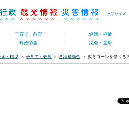
ージ くらし・行政
くらし・行政
観光情報
災害情報
文字サイズ
子育て・教育
健康・福祉
町政情報
議会・選挙
続き・環境
>
子育て・教育
>
各種補助金
>
教育ローンを借りる方