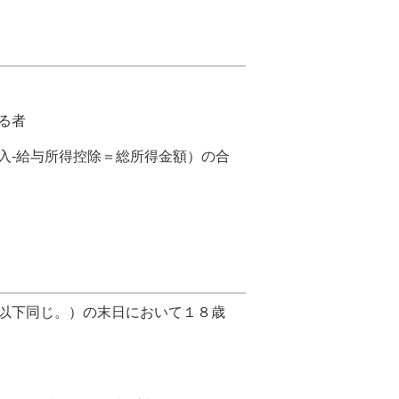
る者
入-給与所得控除＝総所得金額）の合
。以下同じ。）の末日において１８歳