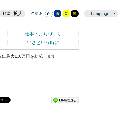
拡大
Language
標準
色変更
白
青
黄
黒
仕事・まちづくり
いざという時に
に最大100万円を助成します
LINEで送る