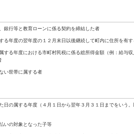
に、銀行等と教育ローンに係る契約を締結した者
属する年度の翌年度の１２月末日以後継続して町内に住所を有す
の属する年度における市町村民税に係る総所得金額（例：給与収
者
いない世帯に属する者
した日の属する年度（４月１日から翌年３月３１日までをいう
支払いの対象となった子等