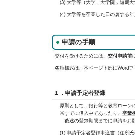
(3) 大学等（大学，大学院，短期
(4) 大学等を卒業した日の属する
申請の手順
交付を受けるためには、
交付申請前
各種様式は、本ページ下部にWord
１．申請予定者登録
原則として、銀行等と教育ローンに
※すでに借入中であったり、
卒業
後述の
登録期限まで
に申請をお
(1) 申請予定者登録申込書（住所