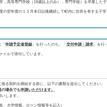
大学，高等専門学校（18歳以上のみ），専門学校）を卒業した子
年度の翌年度の１２月末日以後継続して町内に住所を有する子等
に「
申請予定者登録
」を行ったのち、「
交付申請・請求
」を行
ファイルで添付しています。
係る契約を締結する前に、以下の書類を提出してください。
後
の場合でも
申請いただけます。
願いします。
氏名、大学情報、ローン情報等を記入）