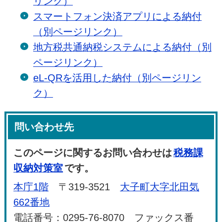
リンク）
スマートフォン決済アプリによる納付
（別ページリンク）
地方税共通納税システムによる納付（別
ページリンク）
eL-QRを活用した納付（別ページリン
ク）
問い合わせ先
このページに関するお問い合わせは
税務課
収納対策室
です。
本庁1階
〒319-3521
大子町大字北田気
662番地
電話番号：0295-76-8070 ファックス番