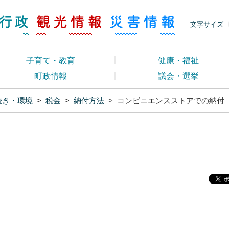
ージ くらし・行政
くらし・行政
観光情報
災害情報
文字サイズ
子育て・教育
健康・福祉
町政情報
議会・選挙
続き・環境
>
税金
>
納付方法
>
コンビニエンスストアでの納付