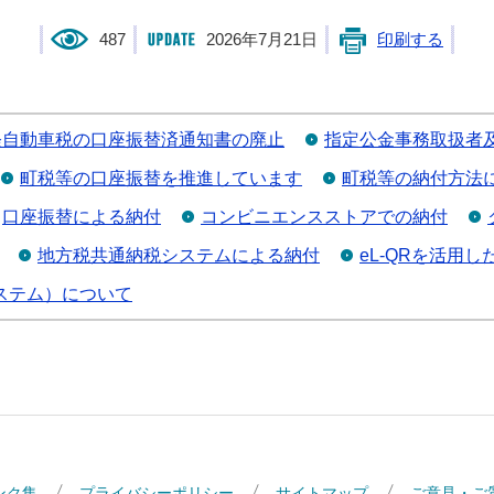
487
2026年7月21日
印刷する
軽自動車税の口座振替済通知書の廃止
指定公金事務取扱者
町税等の口座振替を推進しています
町税等の納付方法
口座振替による納付
コンビニエンスストアでの納付
地方税共通納税システムによる納付
eL-QRを活用し
ステム）について
ンク集
プライバシーポリシー
サイトマップ
ご意見・ご