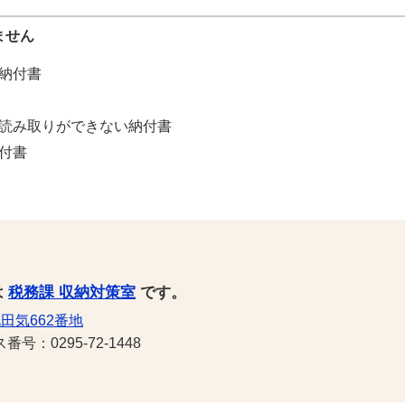
ません
納付書
読み取りができない納付書
付書
は
税務課 収納対策室
です。
田気662番地
号：0295-72-1448