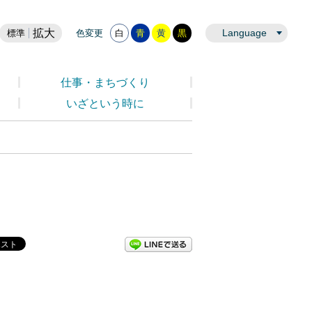
拡大
Language
標準
色変更
白
青
黄
黒
仕事・まちづくり
いざという時に
LINEで送る