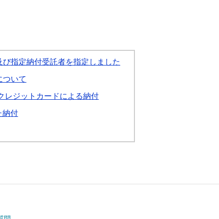
及び指定納付受託者を指定しました
について
クレジットカードによる納付
た納付
質問