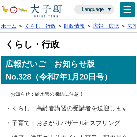
Language
ホーム
>
くらし・行政
>
町政情報
>
広報・広聴
>
広
くらし・行政
広報だいご お知らせ版
No.328（令和7年1月20日号）
・お知らせ：給水管の凍結に注意！
・くらし：高齢者講習の受講者を送迎します
・子育て：おさがりバザールinスプリング