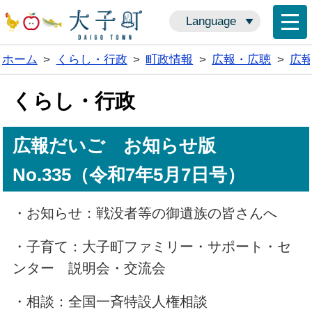
Language
ホーム
>
くらし・行政
>
町政情報
>
広報・広聴
>
広
くらし・行政
広報だいご お知らせ版
No.335（令和7年5月7日号）
・お知らせ：戦没者等の御遺族の皆さんへ
・子育て：大子町ファミリー・サポート・セ
ンター 説明会・交流会
・相談：全国一斉特設人権相談