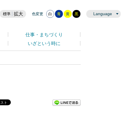
拡大
Language
標準
色変更
白
青
黄
黒
仕事・まちづくり
いざという時に
LINEで送る