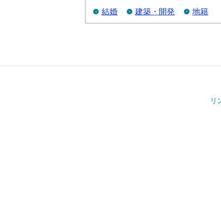
結婚
建築・開発
地籍
リ