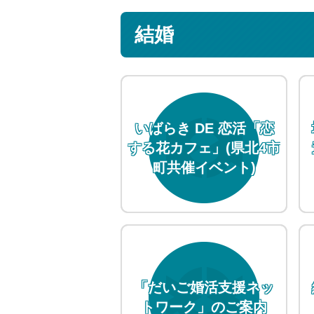
結婚
いばらき DE 恋活「恋
する花カフェ」(県北4市
町共催イベント)
「だいご婚活支援ネッ
トワーク」のご案内