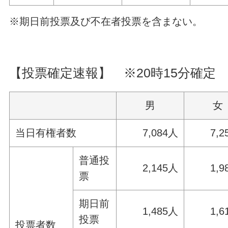
※期日前投票及び不在者投票を含まない。
【投票確定速報】 ※20時15分確定
男
女
当日有権者数
7,084人
7,2
普通投
2,145人
1,9
票
期日前
1,485人
1,6
投票
投票者数