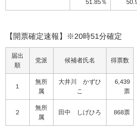
51.85％
50.
【開票確定速報】※20時51分確定
届出
党派
候補者氏名
得票数
順
無所
大井川 かずひ
6,439
１
属
こ
票
無所
２
田中 しげひろ
868票
属