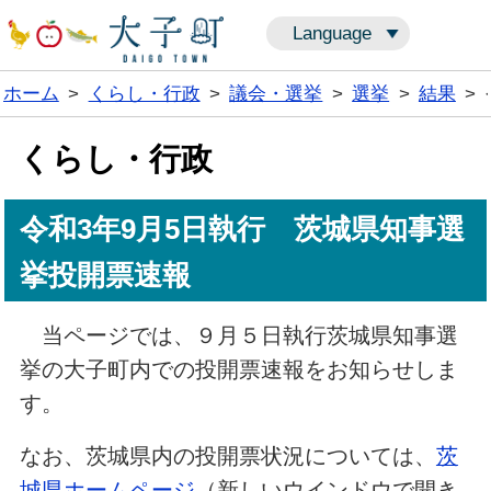
Language
ホーム
>
くらし・行政
>
議会・選挙
>
選挙
>
結果
>
くらし・行政
令和3年9月5日執行 茨城県知事選
挙投開票速報
当ページでは、９月５日執行茨城県知事選
挙の大子町内での投開票速報をお知らせしま
す。
なお、茨城県内の投開票状況については、
茨
城県ホームページ
（新しいウインドウで開き