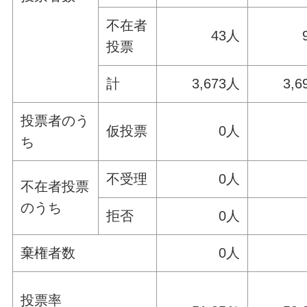
不在者
43人
投票
計
3,673人
3,6
投票者のう
仮投票
0人
ち
不受理
0人
不在者投票
のうち
拒否
0人
棄権者数
0人
投票率