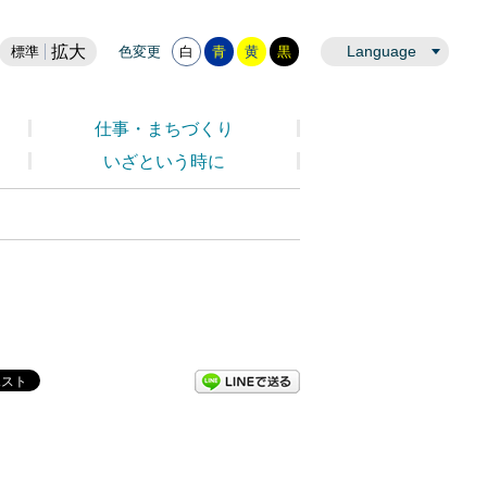
拡大
Language
標準
色変更
白
青
黄
黒
仕事・まちづくり
いざという時に
LINEで送る