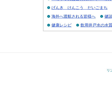
げんき けんこう だいごまち
海外へ渡航される皆様へ
健
健康レシピ
飲用井戸水の水
リ