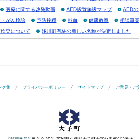
医療に関する啓発動画
AED設置施設マップ
AED
診・がん検診
予防接種
献血
健康教室
相談事
質検査について
浅川町有林の新しい名称が決定しました
ンク集
プライバシーポリシー
サイトマップ
ご意見・ご
大子町