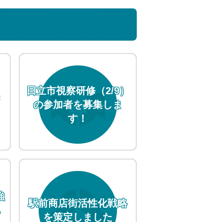
日立市視察研修（2/9）
き
の参加者を募集しま
す！
強
駅前商店街活性化戦略
し
を策定しました