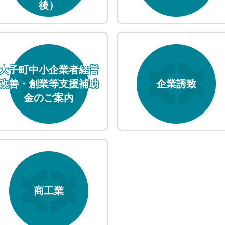
後）
大子町中小企業者経営
改善・創業等支援補助
企業誘致
金のご案内
商工業