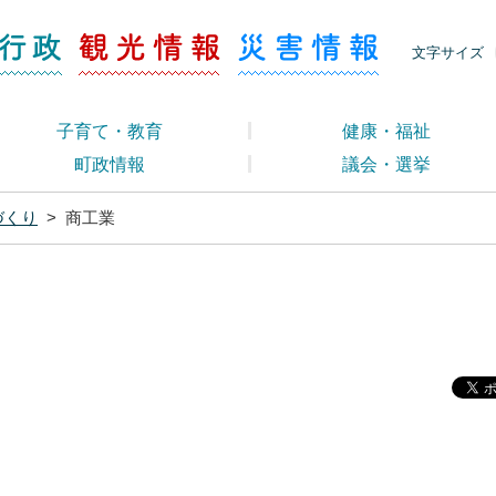
ージ くらし・行政
くらし・行政
観光情報
災害情報
文字サイズ
子育て・教育
健康・福祉
町政情報
議会・選挙
づくり
>
商工業