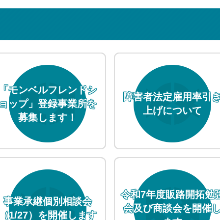
「モンベルフレンドシ
障害者法定雇用率引
ョップ」登録事業所を
上げについて
募集します！
令和7年度販路開拓勉
事業承継個別相談会
会及び商談会を開催
（1/27）を開催します