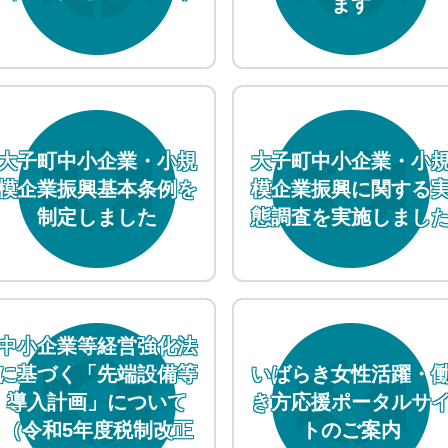
ます
大子町中小企業・小規
大子町中小企業・小
模企業振興基本条例を
模企業振興に関する
制定しました
態調査を実施しまし
中小企業等経営強化法
に基づく「先端設備等
いばらき女性活躍・
導入計画」について
き方応援ポータルサ
（令和5年度税制改正
トのご案内