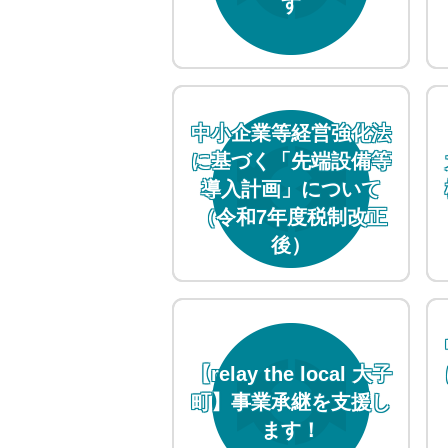
す
中小企業等経営強化法
に基づく「先端設備等
導入計画」について
（令和7年度税制改正
後）
【relay the local 大子
町】事業承継を支援し
ます！