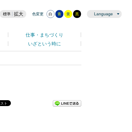
拡大
Language
標準
色変更
白
青
黄
黒
仕事・まちづくり
いざという時に
LINEで送る