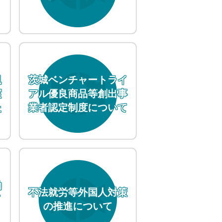
規
茨城ベンチャートライ
実
アル優良商品等創出事
た
業者認定制度について
働
不法就労等外国人対策
イ
の推進について