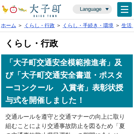
Language
ホーム
>
くらし・行政
>
くらし・手続き・環境
>
生活
くらし・行政
「大子町交通安全模範推進者」及
び「大子町交通安全書道・ポスタ
ーコンクール 入賞者」表彰状授
与式を開催しました！
交通ルールを遵守と交通マナーの向上に取り
組むことにより交通事故防止を図るため「夏