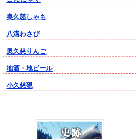
奥久慈しゃも
八溝わさび
奥久慈りんご
地酒・地ビール
小久慈硯