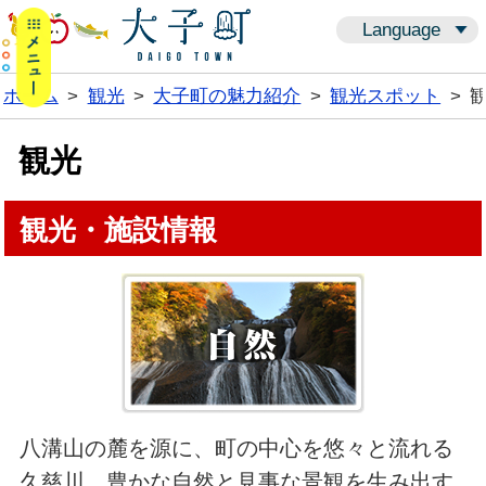
メニューボタン
Language
ホーム
>
観光
>
大子町の魅力紹介
>
観光スポット
>
観光
観光・施設情報
八溝山の麓を源に、町の中心を悠々と流れる
久慈川。豊かな自然と見事な景観を生み出す