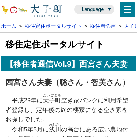
Language
ホーム
>
移住定住ポータルサイト
>
移住者の声
>
大子
移住定住ポータルサイト
【移住者通信Vol.9】西宮さん夫妻
西宮さん夫妻（聡さん・智美さん）
だいごまち
平成29年に
大子町
空き家バンクに利用希望
者登録し、定年後の終の棲家になる空き家を
お探しでした。
あさがわ
令和5年5月に
浅川
の高台にある広い農地付