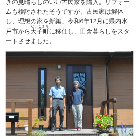
きの見晴らしのいい古民家を購入。リフォー
ムも検討されたそうですが、古民家は解体
し、理想の家を新築。令和6年12月に県内水
だいごまち
戸市から
大子町
に移住し、田舎暮らしをスタ
ートさせました。