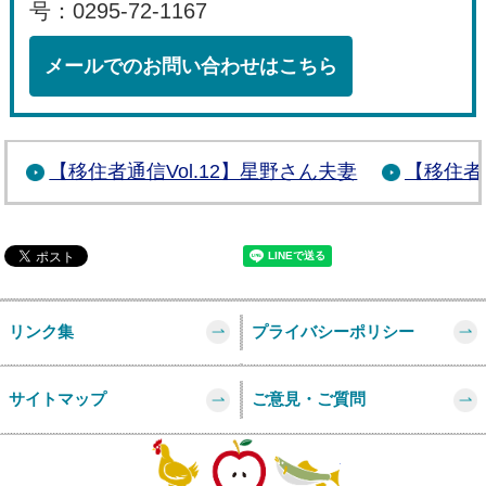
号：0295-72-1167
メールでのお問い合わせはこちら
【移住者通信Vol.12】星野さん夫妻
【移住者通
リンク集
プライバシーポリシー
サイトマップ
ご意見・ご質問
このページの