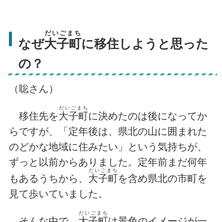
だいごまち
なぜ
大子町
に移住しようと思った
の？
（聡さん）
だいごまち
移住先を
大子町
に決めたのは後になってか
らですが、「定年後は、県北の山に囲まれた
のどかな地域に住みたい」という気持ちが、
ずっと以前からありました。定年前まだ何年
だいごまち
もあるうちから、
大子町
を含め県北の市町を
見て歩いていました。
だいごまち
そんな中で、
大子町
は景色のイメージが一