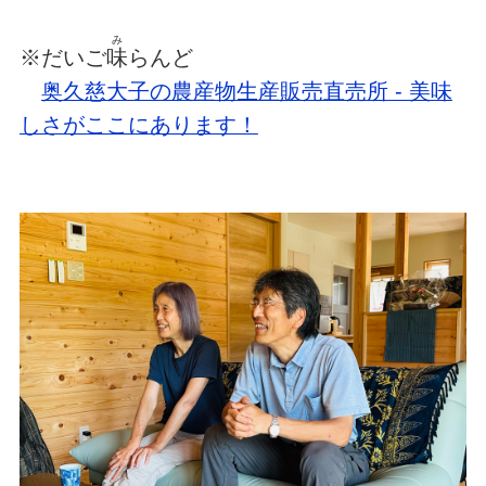
み
※だいご
味
らんど
奥久慈大子の農産物生産販売直売所 - 美味
しさがここにあります！