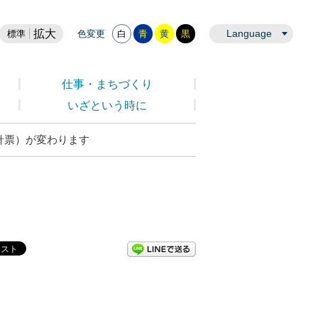
拡大
Language
標準
色変更
白
青
黄
黒
仕事・まちづくり
いざという時に
針票）が変わります
LINEで送る