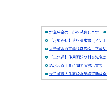
水道料金の一部を減免します
【お知らせ】適格請求書（インボ
大子町水道事業経営戦略（平成31
【上水道】使用開始や料金減免に
給水装置工事に関する提出書類
大子町個人住宅給水管設置助成金