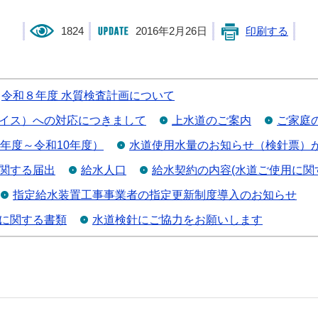
1824
2016年2月26日
印刷する
令和８年度 水質検査計画について
イス）への対応につきまして
上水道のご案内
ご家庭
年度～令和10年度）
水道使用水量のお知らせ（検針票）
関する届出
給水人口
給水契約の内容(水道ご使用に関
指定給水装置工事事業者の指定更新制度導入のお知らせ
に関する書類
水道検針にご協力をお願いします