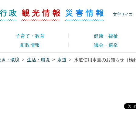
ージ くらし・行政
くらし・行政
観光情報
災害情報
文字サイズ
子育て・教育
健康・福祉
町政情報
議会・選挙
続き・環境
>
生活・環境
>
水道
>
水道使用水量のお知らせ（検