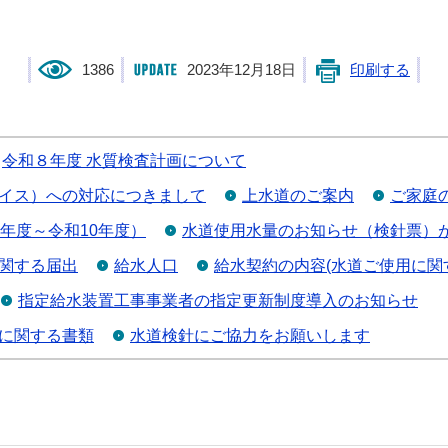
1386
2023年12月18日
印刷する
令和８年度 水質検査計画について
イス）への対応につきまして
上水道のご案内
ご家庭
年度～令和10年度）
水道使用水量のお知らせ（検針票）
関する届出
給水人口
給水契約の内容(水道ご使用に関
指定給水装置工事事業者の指定更新制度導入のお知らせ
に関する書類
水道検針にご協力をお願いします