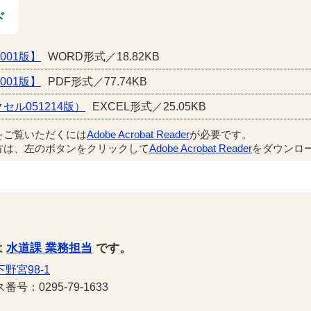
ド
001版】
WORD形式／18.82KB
001版】
PDF形式／77.74KB
ル051214版）
EXCEL形式／25.05KB
をご覧いただくには
Adobe Acrobat Reader
が必要です。
方は、左のボタンをクリックして
Adobe Acrobat Reader
をダウンロー
は
水道課 業務担当
です。
野宮98-1
号：0295-79-1633