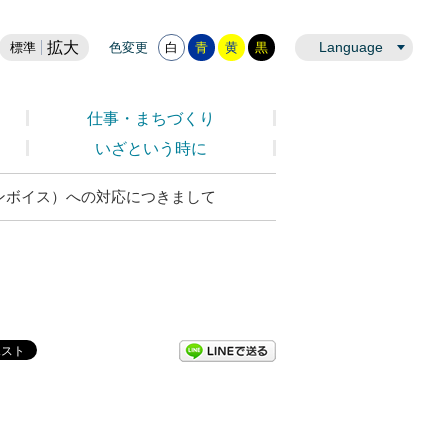
拡大
Language
標準
色変更
白
青
黄
黒
仕事・まちづくり
いざという時に
ンボイス）への対応につきまして
LINEで送る