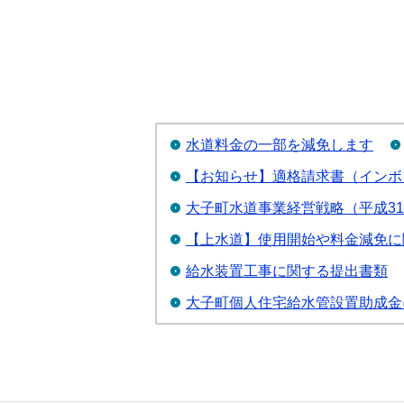
水道料金の一部を減免します
【お知らせ】適格請求書（インボ
大子町水道事業経営戦略（平成31
【上水道】使用開始や料金減免に
給水装置工事に関する提出書類
大子町個人住宅給水管設置助成金