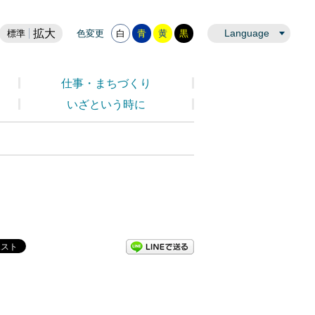
拡大
Language
標準
色変更
白
青
黄
黒
仕事・まちづくり
いざという時に
LINEで送る