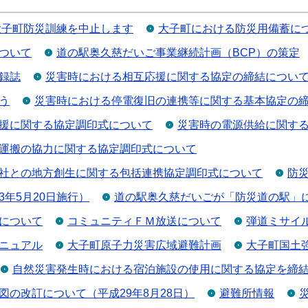
大子町防災訓練を中止します
大子町における防災用備蓄に
ついて
道の駅奥久慈だいご事業継続計画（BCP）の策定
録誌
災害時における相互応援に関する協定の締結につい
う
災害時における停電復旧の連携等に関する基本協定の
援に関する協定調印式について
災害時の電源供給に関す
運搬の協力に関する協定調印式について
社との地方創生に関する包括連携協定調印式について
防
年5月20日施行）
道の駅奥久慈だいごが「防災道の駅」
について
コミュニティＦＭ放送について
弾道ミサイ
ニュアル
大子町原子力災害広域避難計画
大子町国土
自然災害発生時における宿泊施設の使用に関する協定を締
の改訂について（平成29年8月28日）
避難所情報