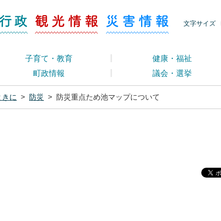
ージ くらし・行政
くらし・行政
観光情報
災害情報
文字サイズ
子育て・教育
健康・福祉
町政情報
議会・選挙
ときに
>
防災
>
防災重点ため池マップについて