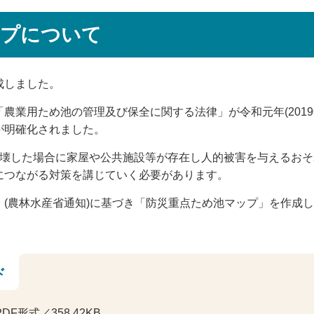
ップについて
成しました。
農業用ため池の管理及び保全に関する法律」が令和元年(201
が明確化されました。
決壊した場合に家屋や公共施設等が存在し人的被害を与えるおそ
につながる対策を講じていく必要があります。
(農林水産省通知)に基づき「防災重点ため池マップ」を作成
ド
PDF形式／358.42KB