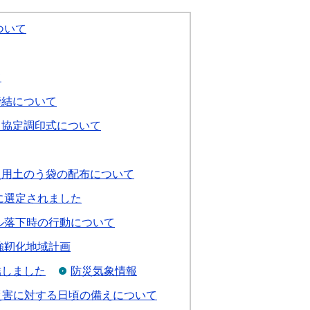
ついて
て
締結について
る協定調印式について
災用土のう袋の配布について
に選定されました
ル落下時の行動について
強靭化地域計画
結しました
防災気象情報
災害に対する日頃の備えについて