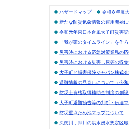
ハザードマップ
令和８年度
新たな防災気象情報の運用開始に
令和元年東日本台風大子町災害記
「我が家のタイムライン」を作ろ
災害時における応急対策業務の応
災害時における災害し尿等の収集
大子町と損害保険ジャパン株式会
避難情報の見直しについて（令和3
防災士資格取得補助金制度の創設
大子町避難勧告等の判断・伝達マ
防災重点ため池マップについて
久慈川，押川の洪水浸水想定区域図