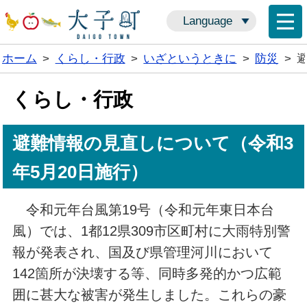
Language
ホーム
>
くらし・行政
>
いざというときに
>
防災
>
くらし・行政
避難情報の見直しについて（令和3
年5月20日施行）
令和元年台風第19号（令和元年東日本台
風）では、1都12県309市区町村に大雨特別警
報が発表され、国及び県管理河川において
142箇所が決壊する等、同時多発的かつ広範
囲に甚大な被害が発生しました。これらの豪