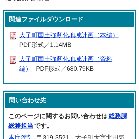
関連ファイルダウンロード
大子町国土強靭化地域計画（本編）
PDF形式／1.14MB
大子町国土強靭化地域計画（資料
編）
PDF形式／680.79KB
問い合わせ先
このページに関するお問い合わせは
総務課
総務担当
です。
本庁2階
〒319-3521 大子町大字北田気