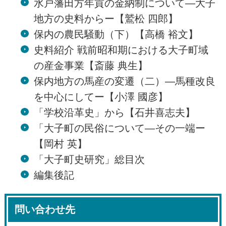
水戸藩田方年貢の金納制について―大子
地方の史料からー【鷲松 四郎】
保内の農民騒動（下）【高橋 裕文】
史料紹介 戦前昭和期における大子町域
の産金事業【斎藤 典生】
保内地方の馬産の変遷（二）―馬種改良
を中心にしてー【小澤 國彦】
「学校沿革史」から【石井喜志夫】
「大子町の民俗について―その一端ー
【岡村 英】
「大子町史研究」総目次
編集後記
問い合わせ先