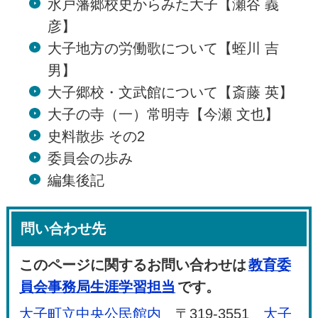
水戸藩郷校史からみた大子【瀬谷 義
彦】
大子地方の労働歌について【蛭川 吉
男】
大子郷校・文武館について【斎藤 英】
大子の寺（一）常明寺【今瀬 文也】
史料散歩 その2
委員会の歩み
編集後記
問い合わせ先
このページに関するお問い合わせは
教育委
員会事務局生涯学習担当
です。
大子町立中央公民館内
〒319-3551
大子