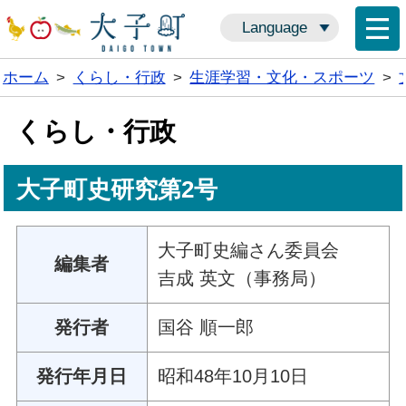
Language
ホーム
>
くらし・行政
>
生涯学習・文化・スポーツ
>
くらし・行政
大子町史研究第2号
大子町史編さん委員会
編集者
吉成 英文（事務局）
発行者
国谷 順一郎
発行年月日
昭和48年10月10日