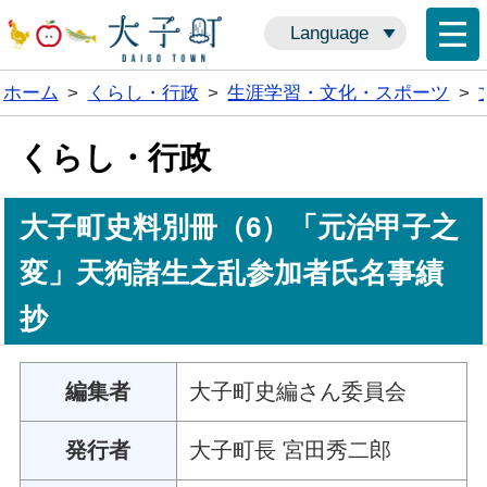
Language
ホーム
>
くらし・行政
>
生涯学習・文化・スポーツ
>
くらし・行政
大子町史料別冊（6）「元治甲子之
変」天狗諸生之乱参加者氏名事績
抄
編集者
大子町史編さん委員会
発行者
大子町長 宮田秀二郎