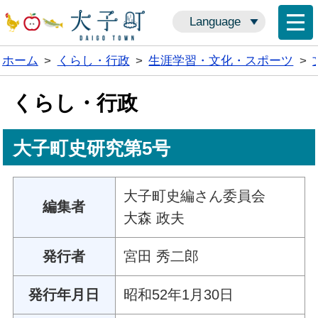
Language
ホーム
>
くらし・行政
>
生涯学習・文化・スポーツ
>
くらし・行政
大子町史研究第5号
大子町史編さん委員会
編集者
大森 政夫
発行者
宮田 秀二郎
発行年月日
昭和52年1月30日