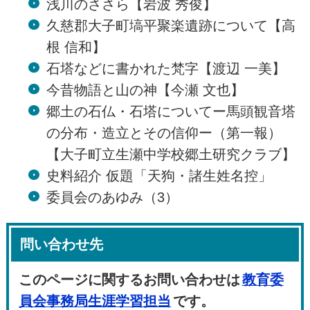
浅川のささら【岩波 秀俊】
久慈郡大子町塙平聚楽遺跡について【高
根 信和】
石塔などに書かれた梵字【渡辺 一美】
今昔物語と山の神【今瀬 文也】
郷土の石仏・石塔についてー馬頭観音塔
の分布・造立とその信仰ー（第一報）
【大子町立生瀬中学校郷土研究クラブ】
史料紹介 仮題「天狗・諸生姓名控」
委員会のあゆみ（3）
問い合わせ先
このページに関するお問い合わせは
教育委
員会事務局生涯学習担当
です。