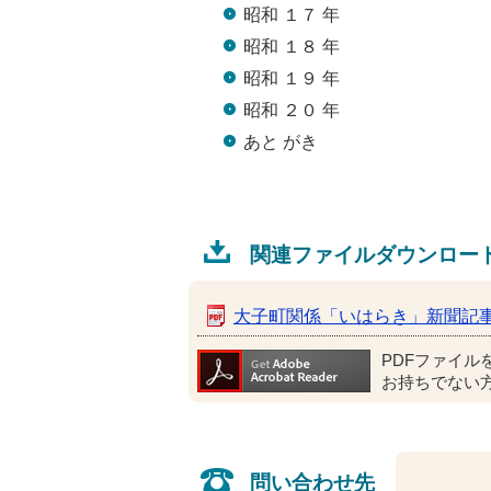
昭和 １７ 年
昭和 １８ 年
昭和 １９ 年
昭和 ２０ 年
あと がき
関連ファイルダウンロー
大子町関係「いはらき」新聞記
PDFファイル
お持ちでない
問い合わせ先