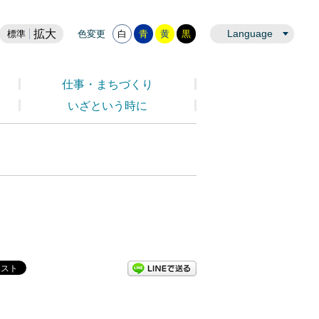
拡大
Language
標準
色変更
白
青
黄
黒
仕事・まちづくり
いざという時に
LINEで送る