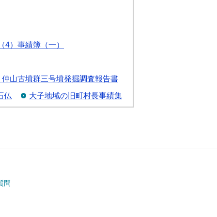
（4）事績簿（一）
）仲山古墳群三号墳発掘調査報告書
石仏
大子地域の旧町村長事績集
質問