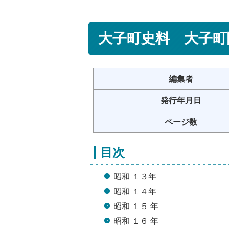
大子町史料 大子町
編集者
発行年月日
ページ数
目次
昭和 １３年
昭和 １４年
昭和 １５ 年
昭和 １６ 年