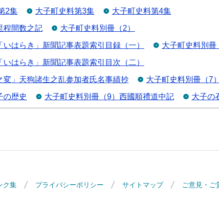
第2集
大子町史料第3集
大子町史料第4集
里程間数之記
大子町史料別冊（2）
「いはらき」新聞記事表題索引目録（一）
大子町史料別冊
「いはらき」新聞記事表題索引目次（二）
之変」天狗諸生之乱参加者氏名事績抄
大子町史料別冊（7
子の歴史
大子町史料別冊（9）西國順禮道中記
大子の
ンク集
プライバシーポリシー
サイトマップ
ご意見・ご