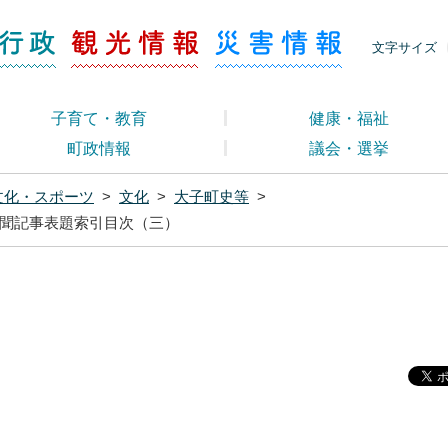
ージ くらし・行政
くらし・行政
観光情報
災害情報
文字サイズ
子育て・教育
健康・福祉
町政情報
議会・選挙
文化・スポーツ
>
文化
>
大子町史等
>
聞記事表題索引目次（三）