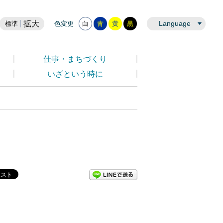
拡大
Language
標準
色変更
白
青
黄
黒
仕事・まちづくり
いざという時に
LINEで送る