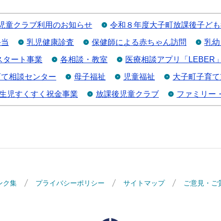
児童クラブ利用のお知らせ
令和８年度大子町放課後子ども
手当
乳児健康診査
保健師による赤ちゃん訪問
乳幼
スタート事業
各相談・教室
医療相談アプリ「LEBER
育て相談センター
母子福祉
児童福祉
大子町子育て
生児すくすく祝金事業
放課後児童クラブ
ファミリー
ンク集
プライバシーポリシー
サイトマップ
ご意見・ご