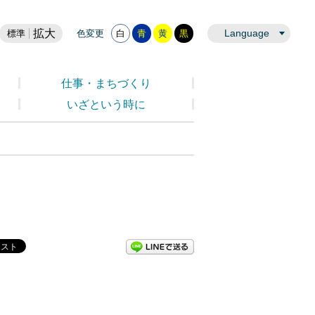
拡大
Language
標準
色変更
白
青
黄
黒
仕事・まちづくり
いざという時に
LINEで送る