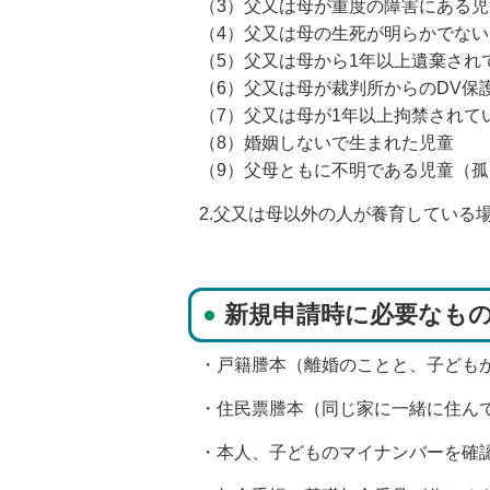
（3）父又は母が重度の障害にあ
（4）父又は母の生死が明らかで
（5）父又は母から1年以上遺棄さ
（6）父又は母が裁判所からのDV
（7）父又は母が1年以上拘禁され
（8）婚姻しないで生まれた児童
（9）父母ともに不明である児童（
2.父又は母以外の人が養育している
新規申請時に必要なも
・戸籍謄本（離婚のことと、子ども
・住民票謄本（同じ家に一緒に住ん
・本人、子どものマイナンバーを確