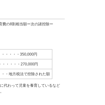
養育費の8割相当額ー次の諸控除ー
・・・・・350,000円
・・・・270,000円
・・・地方税法で控除された額
母に代わって児童を養育しているなど
す。