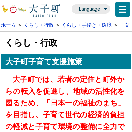
Language
ホーム
>
くらし・行政
>
くらし・手続き・環境
>
子育
くらし・行政
大子町子育て支援施策
大子町では、若者の定住と町外か
らの転入を促進し、地域の活性化を
図るため、「日本一の福祉のまち」
を目指し、子育て世代の経済的負担
の軽減と子育て環境の整備に全力で