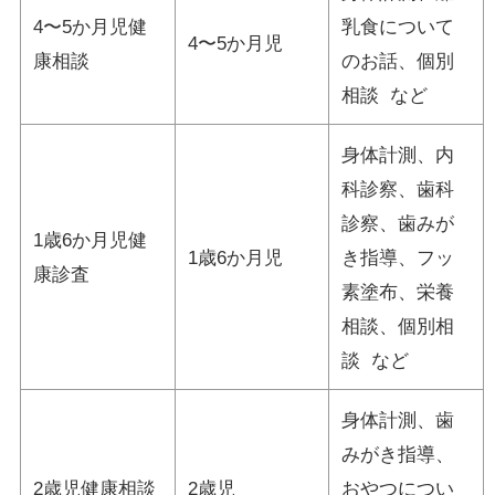
4〜5か月児健
乳食について
4〜5か月児
康相談
のお話、個別
相談 など
身体計測、内
科診察、歯科
診察、歯みが
1歳6か月児健
1歳6か月児
き指導、フッ
康診査
素塗布、栄養
相談、個別相
談 など
身体計測、歯
みがき指導、
2歳児健康相談
2歳児
おやつについ