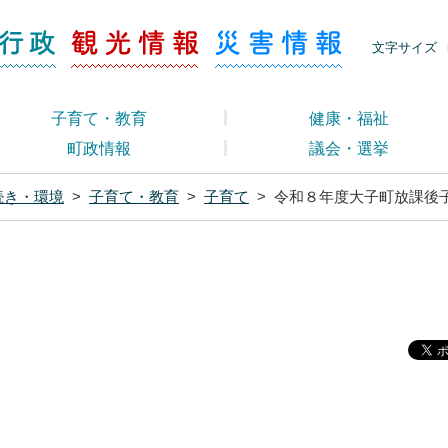
ージ くらし・行政
くらし・行政
観光情報
災害情報
文字サイズ
子育て・教育
健康・福祉
町政情報
議会・選挙
続き・環境
>
子育て・教育
>
子育て
>
令和８年度大子町放課後