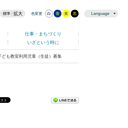
拡大
Language
標準
色変更
白
青
黄
黒
仕事・まちづくり
いざという時に
子ども教室利用児童（生徒）募集
LINEで送る