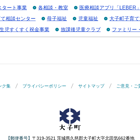
スタート事業
各相談・教室
医療相談アプリ「LEBER
育て相談センター
母子福祉
児童福祉
大子町子育て
生児すくすく祝金事業
放課後児童クラブ
ファミリー
ンク集
プライバシーポリシー
サイトマップ
ご意見・ご
大子町
【郵便番号】
〒319-3521 茨城県久慈郡大子町大字北田気662番地