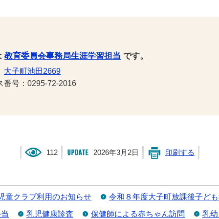
は
教育委員会事務局生涯学習担当
です。
1
大子町池田2669
号：0295-72-2016
112
2026年3月2日
印刷する
児童クラブ利用のお知らせ
令和８年度大子町放課後子ども
手当
乳児健康診査
保健師による赤ちゃん訪問
乳幼