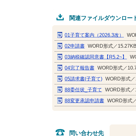
関連ファイルダウンロー
01子育て案内（2026.3改）
WO
02申請書
WORD形式／15.27K
03納税確認同意書【R5.2~】
W
04完了報告書
WORD形式／10.
05請求書(子育て)
WORD形式／
88委任状_子育て
WORD形式／1
88変更承認申請書
WORD形式／
問い合わせ先