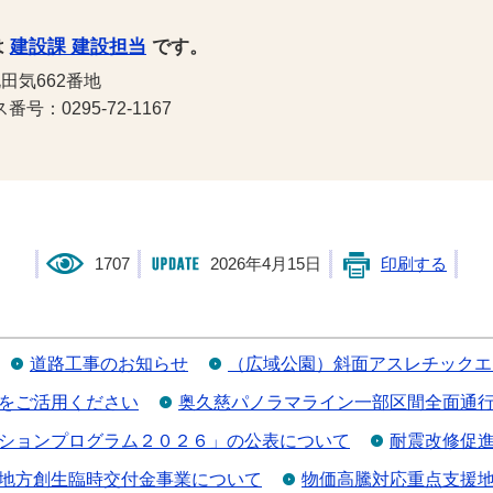
は
建設課 建設担当
です。
田気662番地
号：0295-72-1167
1707
2026年4月15日
印刷する
道路工事のお知らせ
（広域公園）斜面アスレチックエ
をご活用ください
奥久慈パノラマライン一部区間全面通
ションプログラム２０２６」の公表について
耐震改修促
地方創生臨時交付金事業について
物価高騰対応重点支援