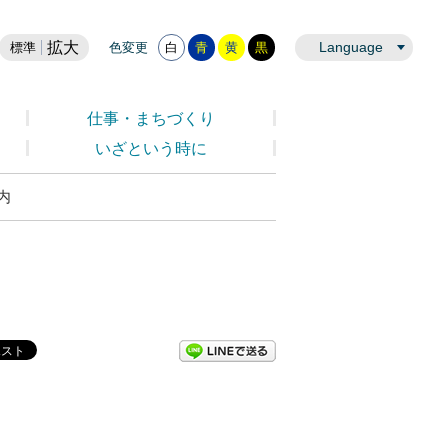
拡大
Language
標準
色変更
白
青
黄
黒
仕事・まちづくり
いざという時に
内
LINEで送る