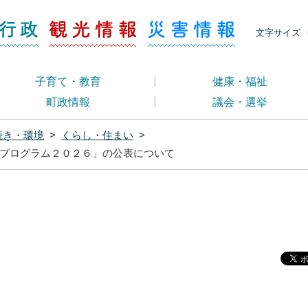
ージ くらし・行政
くらし・行政
観光情報
災害情報
文字サイズ
子育て・教育
健康・福祉
町政情報
議会・選挙
続き・環境
>
くらし・住まい
>
プログラム２０２６」の公表について