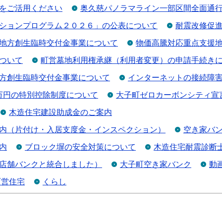
をご活用ください
奥久慈パノラマライン一部区間全面通
ションプログラム２０２６」の公表について
耐震改修促
地方創生臨時交付金事業について
物価高騰対応重点支援
ついて
町営墓地利用権承継（利用者変更）の申請手続き
方創生臨時交付金事業について
インターネットの接続障
0万円の特別控除制度について
大子町ゼロカーボンシティ宣
木造住宅建設助成金のご案内
内（片付け・入居支度金・インスペクション）
空き家バ
内
ブロック塀の安全対策について
木造住宅耐震診断
店舗バンクと統合しました）
大子町空き家バンク
動
町営住宅
くらし