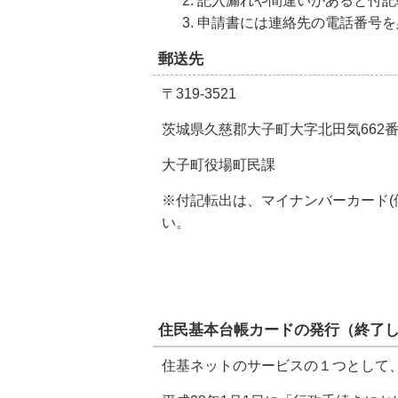
記入漏れや間違いがあると付記
申請書には連絡先の電話番号を
郵送先
〒319-3521
茨城県久慈郡大子町大字北田気662
大子町役場町民課
※付記転出は、マイナンバーカード(
い。
住民基本台帳カードの発行（終了
住基ネットのサービスの１つとして