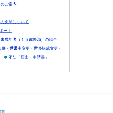
スのご案内
料の免除について
ポート
 未成年者（１５歳未満）の場合
合併・世帯主変更・世帯構成変更）
消防「届出・申請書」
質問