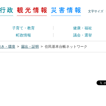
ージ くらし・行政
くらし・行政
観光情報
災害情報
文字サイズ
子育て・教育
健康・福祉
町政情報
議会・選挙
続き・環境
>
届出・証明
>
住民基本台帳ネットワーク