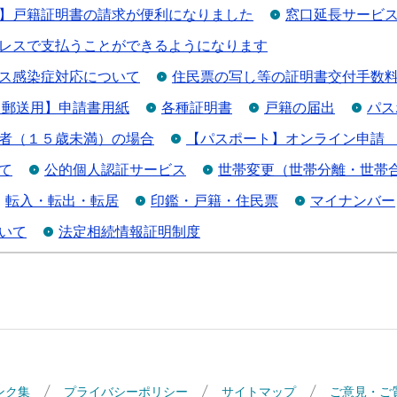
】戸籍証明書の請求が便利になりました
窓口延長サービ
レスで支払うことができるようになります
ス感染症対応について
住民票の写し等の証明書交付手数
【郵送用】申請書用紙
各種証明書
戸籍の届出
パス
者（１５歳未満）の場合
【パスポート】オンライン申請
て
公的個人認証サービス
世帯変更（世帯分離・世帯
転入・転出・転居
印鑑・戸籍・住民票
マイナンバー
いて
法定相続情報証明制度
ンク集
プライバシーポリシー
サイトマップ
ご意見・ご