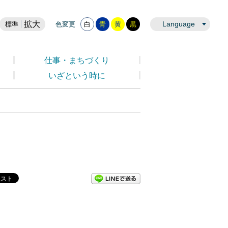
拡大
Language
標準
色変更
白
青
黄
黒
仕事・まちづくり
いざという時に
LINEで送る