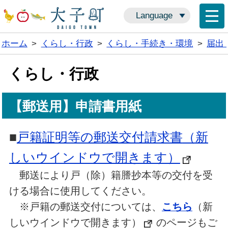
Language
ホーム
>
くらし・行政
>
くらし・手続き・環境
>
届出
くらし・行政
【郵送用】申請書用紙
■
戸籍証明等の郵送交付請求書
（新
しいウインドウで開きます）
郵送により戸（除）籍謄抄本等の交付を受
ける場合に使用してください。
※戸籍の郵送交付については、
こちら
（新
しいウインドウで開きます）
のページもご