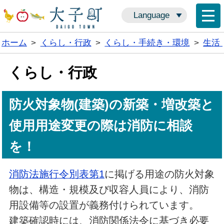
Language
ホーム
>
くらし・行政
>
くらし・手続き・環境
>
生活
くらし・行政
防火対象物(建築)の新築・増改築と
使用用途変更の際は消防に相談
を！
消防法施行令別表第1
に掲げる用途の防火対象
物は、構造・規模及び収容人員により、消防
用設備等の設置が義務付けられています。
建築確認時には、消防関係法令に基づき必要