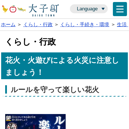
Language
ホーム
>
くらし・行政
>
くらし・手続き・環境
>
生活
くらし・行政
花火・火遊びによる火災に注意し
ましょう！
ルールを守って楽しい花火