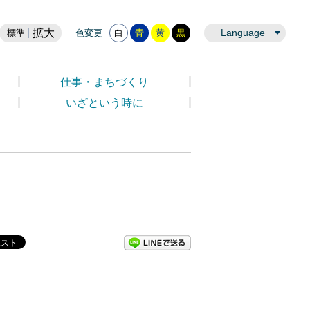
拡大
Language
標準
色変更
白
青
黄
黒
仕事・まちづくり
いざという時に
LINEで送る