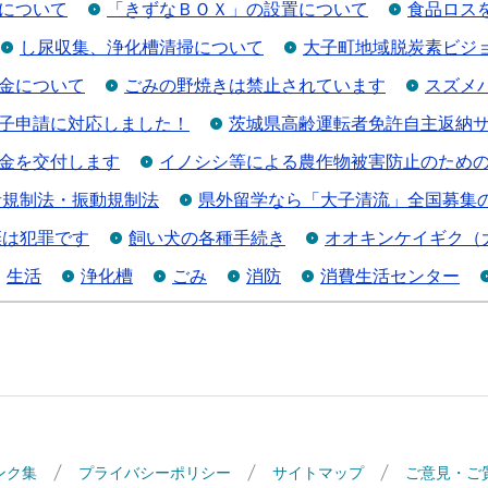
について
「きずなＢＯＸ」の設置について
食品ロス
し尿収集、浄化槽清掃について
大子町地域脱炭素ビジ
金について
ごみの野焼きは禁止されています
スズメ
子申請に対応しました！
茨城県高齢運転者免許自主返納
金を交付します
イノシシ等による農作物被害防止のため
音規制法・振動規制法
県外留学なら「大子清流」全国募集
棄は犯罪です
飼い犬の各種手続き
オオキンケイギク（
生活
浄化槽
ごみ
消防
消費生活センター
ンク集
プライバシーポリシー
サイトマップ
ご意見・ご