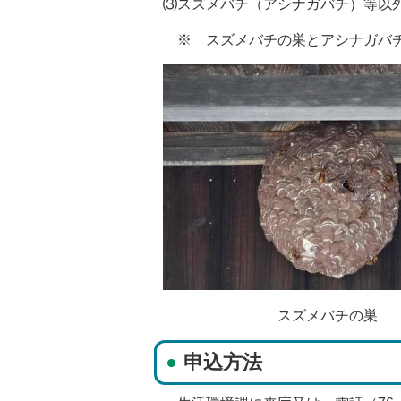
⑶スズメバチ（アシナガバチ）等以
※ スズメバチの巣とアシナガバ
スズメバチの
申込方法