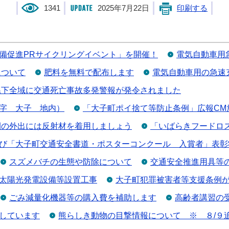
1341
2025年7月22日
印刷する
備促進PRサイクリングイベント」を開催！
電気自動車用
について
肥料を無料で配布します
電気自動車用の急速
県下全域に交通死亡事故多発警報が発令されました
字 大子 地内）
「大子町ポイ捨て等防止条例」広報CM
間の外出には反射材を着用しましょう
「いばらきフードロ
び「大子町交通安全書道・ポスターコンクール 入賞者」表彰
スズメバチの生態や防除について
交通安全推進用具等
太陽光発電設備等設置工事
大子町犯罪被害者等支援条例
ごみ減量化機器等の購入費を補助します
高齢者講習の
しています
熊らしき動物の目撃情報について ※ ８/９