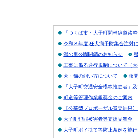
「つくば市・大子町間幹線道路整
令和８年度 狂犬病予防集合注射
湯の里公園閉鎖のお知らせ
工事に係る通行規制について（大
犬・猫の飼い方について
夜
「大子町交通安全模範推進者」及
町道等管理作業報奨金のご案内
【公募型プロポーザル審査結果】
大子町犯罪被害者等支援見舞金
大子町ポイ捨て等防止条例を施行