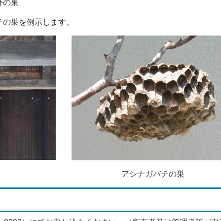
外の巣
チの巣を例示します。
巣 アシナガバチの巣