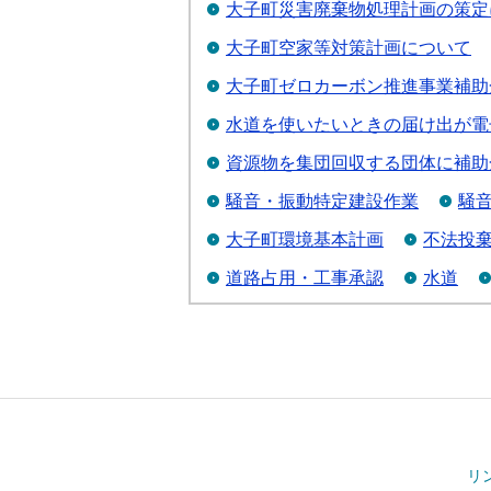
大子町災害廃棄物処理計画の策定
大子町空家等対策計画について
大子町ゼロカーボン推進事業補助
水道を使いたいときの届け出が電
資源物を集団回収する団体に補助
騒音・振動特定建設作業
騒
大子町環境基本計画
不法投
道路占用・工事承認
水道
リ