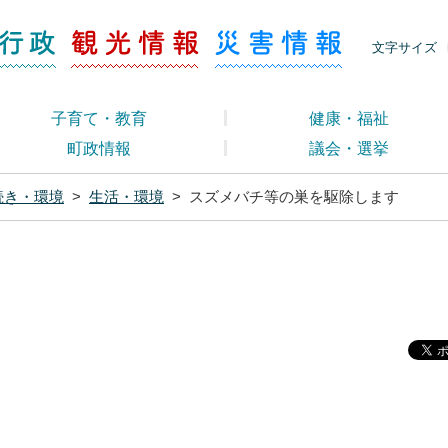
ージ くらし・行政
くらし・行政
観光情報
災害情報
文字サイズ
子育て・教育
健康・福祉
町政情報
議会・選挙
続き・環境
>
生活・環境
>
スズメバチ等の巣を駆除します