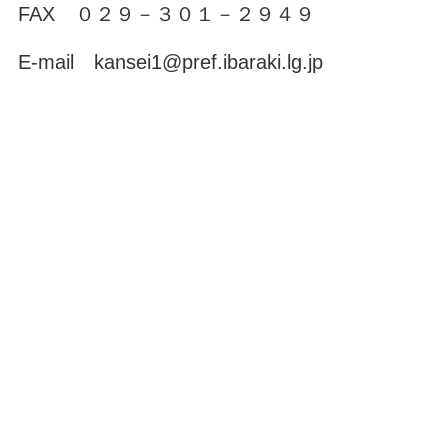
FAX ０２９－３０１－２９４９
E-mail kansei1@pref.ibaraki.lg.jp