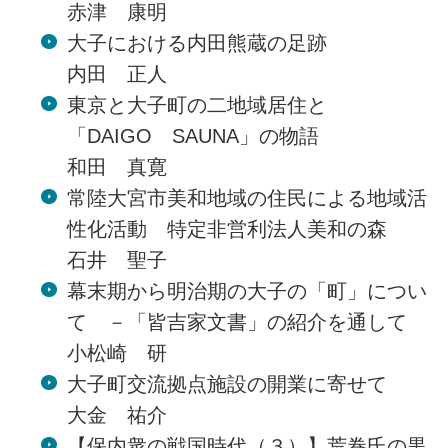
赤津 康明
大子における内田熊蔵の足跡
内田 正人
東京と大子町の二地域居住と
「DAIGO SAUNA」の物語
和田 真寛
常陸大宮市美和地域の住民による地域活
性化活動 特定非営利法人美和の森
石井 聖子
幕末期から明治期の大子の「町」につい
て －「皆吉家文書」の紹介を通して
小松崎 研
大子町交流拠点施設の開業に寄せて
大金 祐介
【保内衆の戦国時代（３）】荒巻氏の黒