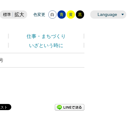
拡大
Language
標準
色変更
白
青
黄
黒
仕事・まちづくり
いざという時に
号
LINEで送る