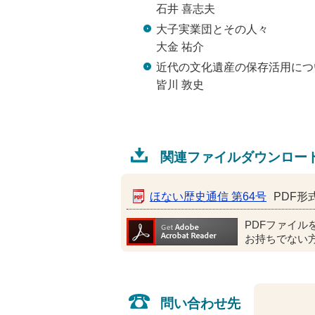
石井 喜志夫
大子実業団とその人々
大金 祐介
近代の文化遺産の保存活用につ
皆川 敦史
関連ファイルダウンロー
ほない歴史通信 第64号
PDF形式
PDFファイル
お持ちでない
問い合わせ先