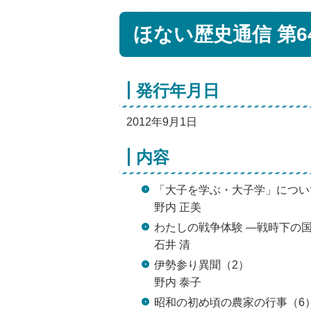
ほない歴史通信 第6
発行年月日
2012年9月1日
内容
「大子を学ぶ・大子学」につい
野内 正美
わたしの戦争体験 ―戦時下の
石井 清
伊勢参り異聞（2）
野内 泰子
昭和の初め頃の農家の行事（6