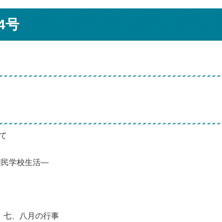
4号
て
国民学校生活―
）七、八月の行事