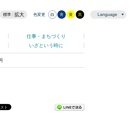
拡大
Language
標準
色変更
白
青
黄
黒
仕事・まちづくり
いざという時に
号
LINEで送る