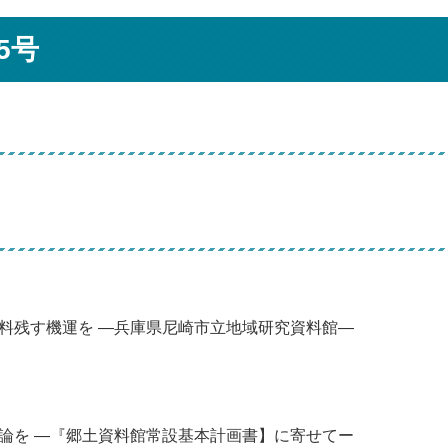
5号
料残す機運を ―兵庫県尼崎市立地域研究資料館―
論を ―『郷土資料館常設基本計画書】に寄せてー