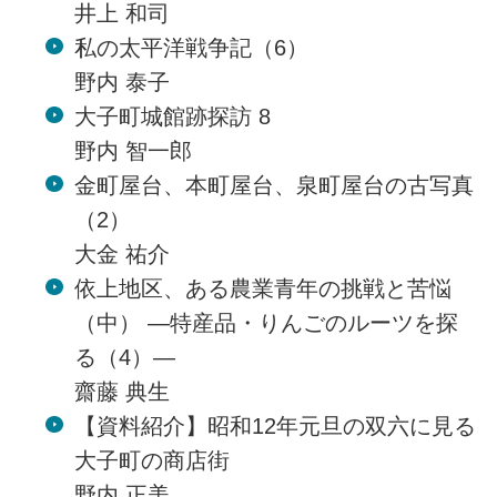
井上 和司
私の太平洋戦争記（6）
野内 泰子
大子町城館跡探訪 8
野内 智一郎
金町屋台、本町屋台、泉町屋台の古写真
（2）
大金 祐介
依上地区、ある農業青年の挑戦と苦悩
（中） ―特産品・りんごのルーツを探
る（4）―
齋藤 典生
【資料紹介】昭和12年元旦の双六に見る
大子町の商店街
野内 正美