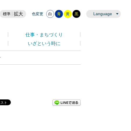
拡大
Language
標準
色変更
白
青
黄
黒
仕事・まちづくり
いざという時に
号
LINEで送る