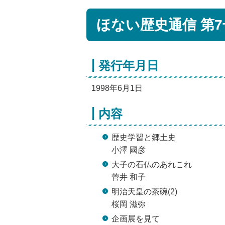
ほない歴史通信 第7
発行年月日
1998年6月1日
内容
歴史学習と郷土史
小澤 國彦
大子の石仏のあれこれ
菅井 和子
明治天皇の茶碗(2)
桜岡 滋弥
企画展を見て