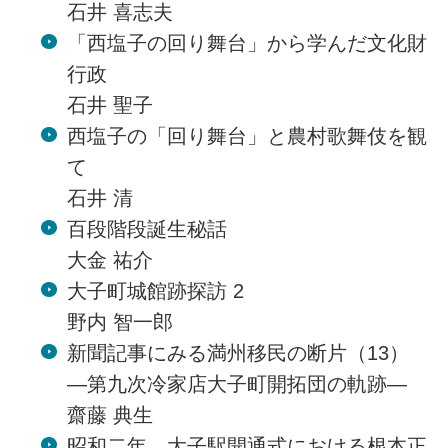
石井 喜志夫
「西塩子の回り舞台」から学んだ文化財
行政
石井 聖子
西塩子の「回り舞台」と農村歌舞伎を観
て
石井 清
百段階段誕生秘話
大金 祐介
大子町城館跡探訪 2
野内 智一郎
新聞記事にみる満州移民の断片（13）
―第九次冷家店大子町開拓団の軌跡―
齋藤 典生
昭和二年、大子駅開通式における根本正