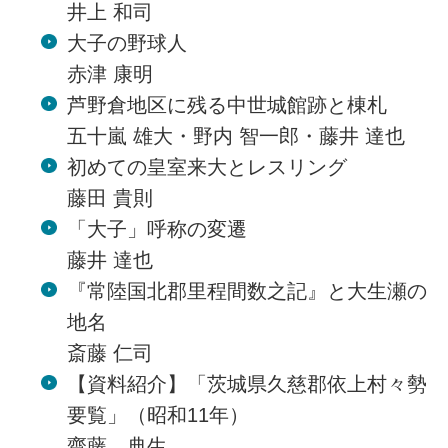
井上 和司
大子の野球人
赤津 康明
芦野倉地区に残る中世城館跡と棟札
五十嵐 雄大・野内 智一郎・藤井 達也
初めての皇室来大とレスリング
藤田 貴則
「大子」呼称の変遷
藤井 達也
『常陸国北郡里程間数之記』と大生瀬の
地名
斎藤 仁司
【資料紹介】「茨城県久慈郡依上村々勢
要覧」（昭和11年）
齋藤 典生